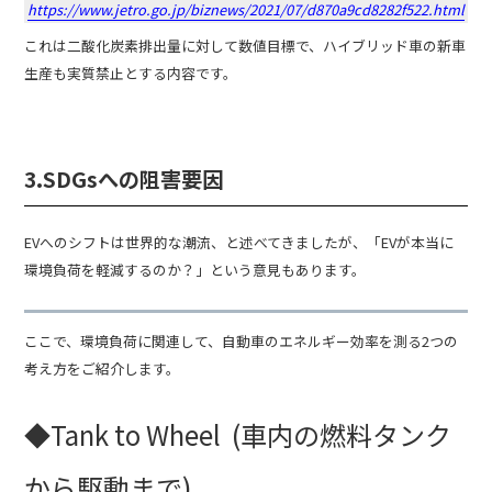
https://www.jetro.go.jp/biznews/2021/07/d870a9cd8282f522.html
これは二酸化炭素排出量に対して数値目標で、ハイブリッド車の新車
生産も実質禁止とする内容です。
3.SDGsへの阻害要因
EVへのシフトは世界的な潮流、と述べてきましたが、「EVが本当に
環境負荷を軽減するのか？」という意見もあります。
ここで、環境負荷に関連して、自動車のエネルギー効率を測る2つの
考え方をご紹介します。
◆Tank to Wheel (車内の燃料タンク
から駆動まで)