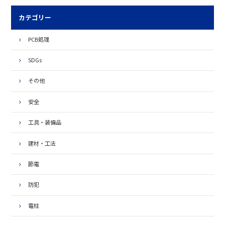
カテゴリー
PCB処理
SDGs
その他
安全
工具・装備品
建材・工法
節電
防犯
電柱